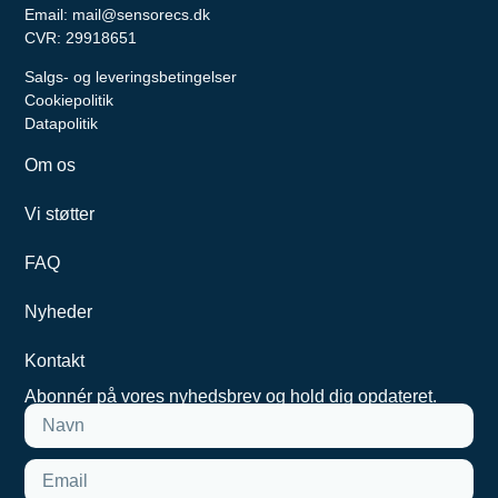
Email:
mail@sensorecs.dk
CVR: 29918651
Salgs- og leveringsbetingelser
Cookiepolitik
Datapolitik
Om os
Vi støtter
FAQ
Nyheder
Kontakt
Abonnér på vores nyhedsbrev og hold dig opdateret.